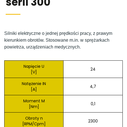
serii 300
Silniki elektryczne o jednej prędkości pracy, z prawym
kierunkiem obrotów. Stosowane m.in. w sprężarkach
powietrza, urządzeniach medycznych.
Napięcie U
24
[V]
Natężenie IN
4,7
[A]
Moment M
0,1
[Nm]
Obroty n
2300
[RPM/Cpm]