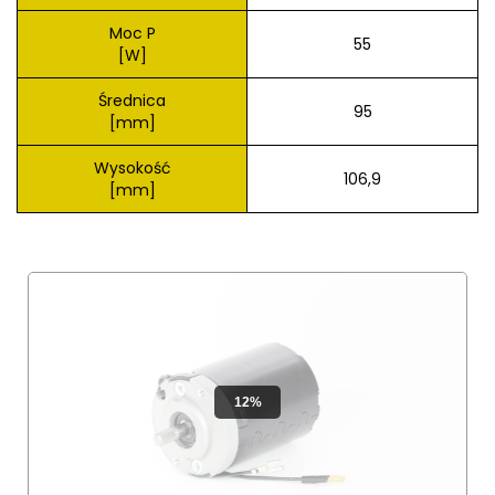
Moc P
55
[W]
Średnica
95
[mm]
Wysokość
106,9
[mm]
12%